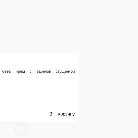
вит, повидло, крем со сгущенкой, какао, шоколадный глазурь
В корзину