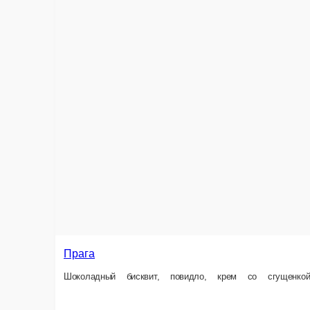
Медовик
Медовые листы, заварной крем сливочный
100 г.
149 ₽
В корзину
Информация об оплате