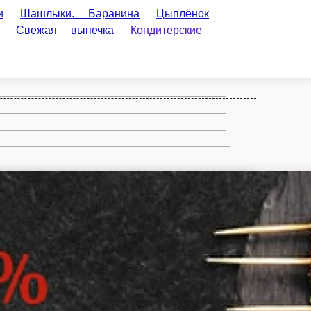
нина
Цыплёнок Табака
Рыба
кие Изделия
Пироги большие
Пироги