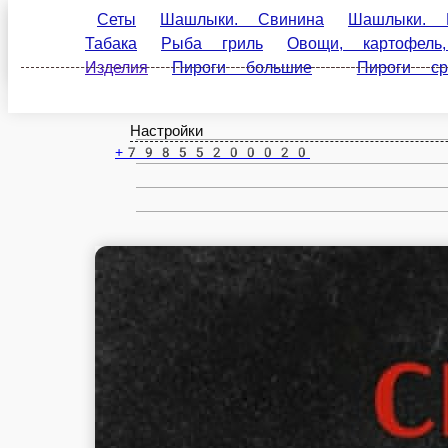
Сеты
Шашлыки. Свинина
Шашлыки. Говядин
Дубна
гриль
Овощи, картофель, шампиньоны
Салаты
средние
Напитки
ru
Настройки
+79855200020