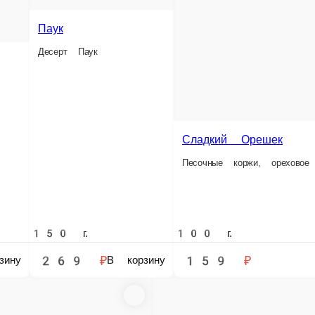
Сладкий Орешек
Песочные коржи, ореховое безе, крем с варёной сгущёнкой
Прага
Шоколадный биск
100 г.
150 г.
159 ₽
199 ₽
ину
В корзину