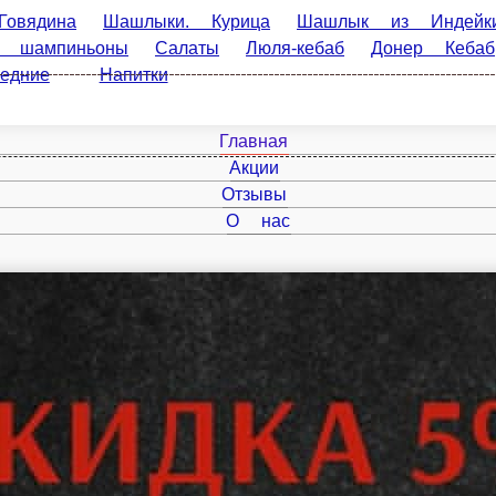
а
Шашлыки. Курица
Шашлык из Индейки
Шашлыки. Бара
Люля-кебаб
Донер Кебаб
Свежая выпечка
Кондитерс
Главная
Акции
Отзывы
О нас