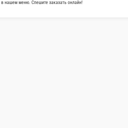
 Тархун Натахтари
Лимонад Фейхоа Натахтари
-
.
500 г.
 ₽
109 ₽
В корзину
В корзину