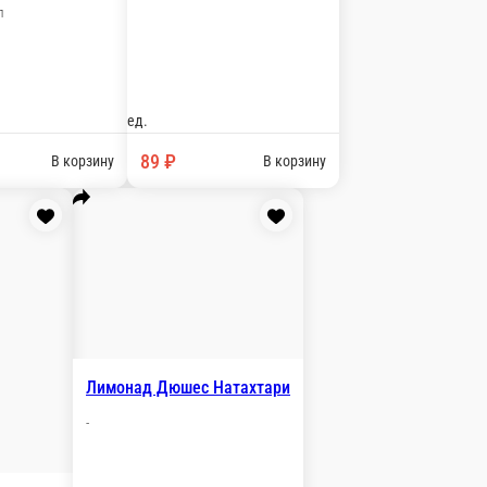
жская без газа 0, 5 мл
кая 0, 5 мл
В корзину