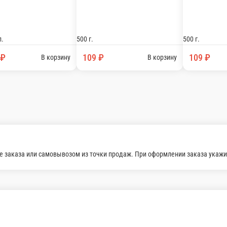
Сок 
-
Лимонад Дюшес Натахтари
-
егазированная
500 г.
330
109 ₽
69
В корзину
В корзину