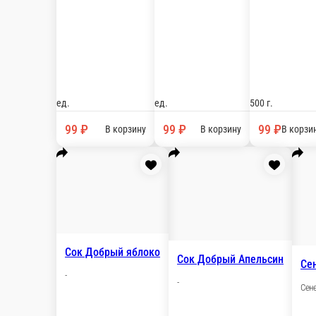
Ак
Ак
Бон аква без газа 0, 5 мл
Бон аква 0, 5 мл
ед.
ед.
89 ₽
9
В корзину