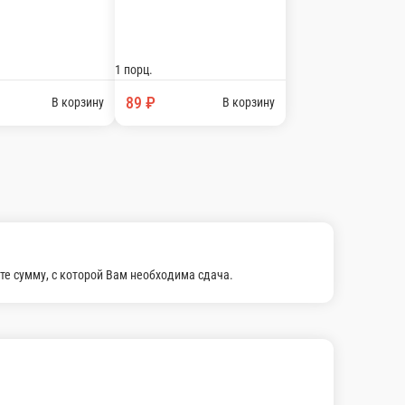
Добрый яблоко
Сок Добрый Апельсин
-
 г.
330 мл.
 ₽
69 ₽
В корзину
В корзину