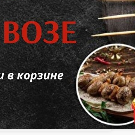
Цыплёнок Табака
Рыба гриль
Овощи, картофель,
ги средние
Напитки
n 0, 5 мл
0, 5 мл