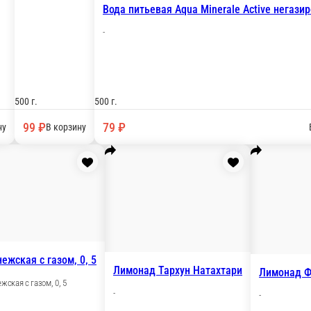
Fanta
Аква цитрус 0, 5
ва малина 0, 5
-
Аква цитрус 0, 5 мл
ва малина 0, 5 мл
ед.
500
9 ₽
99 ₽
99
В корзину
В корзину