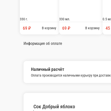
Вода питьевая Aqua Minerale Active н
-
500 г.
79 ₽