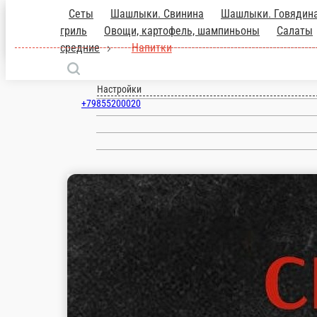
Дубна
ru
Настройки
+79855200020
800 ₽
мин. сумма заказа
300 ₽