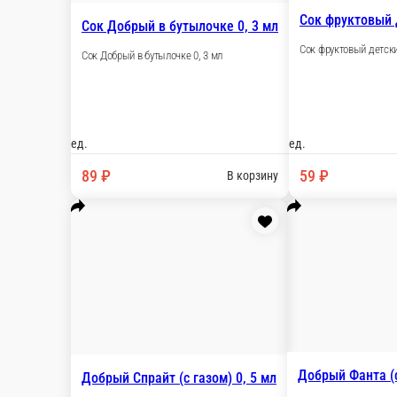
Лимонад 0, 5 мл (в стекле)
Лим
Лимонад 0, 5 мл (в стекле)
ед.
ед.
99 ₽
7
В корзину