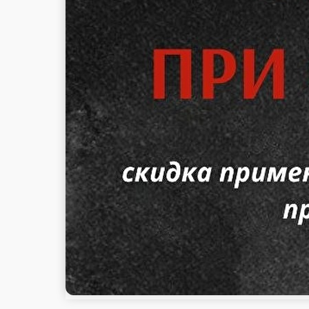
стоим. доставки
от
1 500 ₽
беспл. доставка
Сеты
Шашлыки. Свинина
Шашлыки. Говядина
шампиньоны
Салаты
Люля-кебаб
Донер Кебаб
С