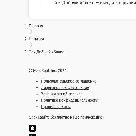
Лимонад
Сенежская с газом, 0, 5
-
Сенежская с газом, 0, 5
0.5 мл.
500 г
45 ₽
109
В корзину