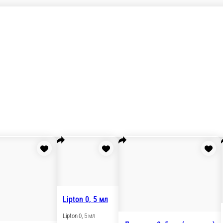
л
Сок фруктовый детский 0, 2 мл
ед.
ед.
59 ₽
139
у
В корзину
монад 0, 5 мл