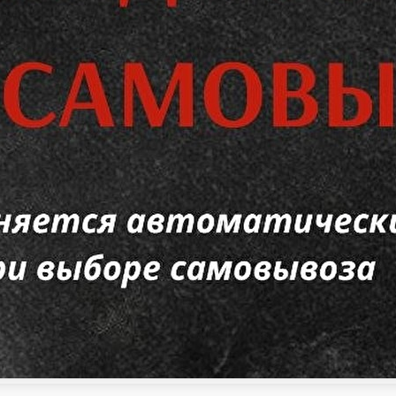
Шашлыки. Курица
Шашлык из Индейки
Шашлыки. Баранина
вежая выпечка
Кондитерские Изделия
Пироги большие
Пиро
Lipto
Lipton 
Сок фруктовый детский 0, 2 мл