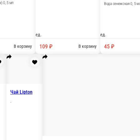
Добрый Кола (с газом) 0, 5
Добрый Кола (с газом) 0, 5
Вода сене
Вода сенежс
ед.
ед.
109 ₽
45 ₽
В корзину