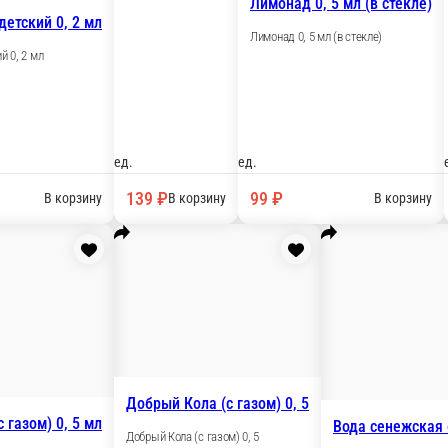
онад 0, 5 мл (пластик.тара)
Добрый Спрайт (с г
Добрый Спрайт (с газом)
ед.
9 ₽
109 ₽
В корзину